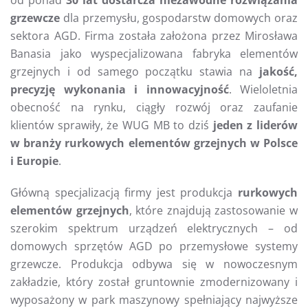
od ponad
30 lat dostarcza niezawodne rozwiązania
grzewcze
dla przemysłu, gospodarstw domowych oraz
sektora AGD. Firma została założona przez Mirosława
Banasia jako wyspecjalizowana fabryka elementów
grzejnych i od samego początku stawia na
jakość,
precyzję wykonania i innowacyjność
. Wieloletnia
obecność na rynku, ciągły rozwój oraz zaufanie
klientów sprawiły, że WUG MB to dziś
jeden z liderów
w branży rurkowych elementów grzejnych w Polsce
i Europie
.
Główną specjalizacją firmy jest produkcja
rurkowych
elementów grzejnych
, które znajdują zastosowanie w
szerokim spektrum urządzeń elektrycznych – od
domowych sprzętów AGD po przemysłowe systemy
grzewcze. Produkcja odbywa się w nowoczesnym
zakładzie, który został gruntownie zmodernizowany i
wyposażony w park maszynowy spełniający najwyższe